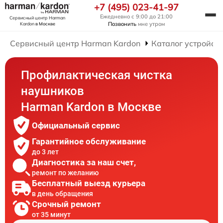
+7 (495) 023-41-97
Ежедневно с 9:00 до 21:00
Сервисный центр Harman
Позвонить
мне утром
Kardon
в Москве
Сервисный центр Harman Kardon
Каталог устройст
Профилактическая чистка
наушников
Harman Kardon в Москве
Официальный сервис
Гарантийное обслуживание
до 3 лет
Диагностика за наш счет,
ремонт по желанию
Бесплатный выезд курьера
в день обращения
Срочный ремонт
от 35 минут