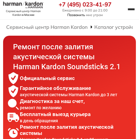
+7 (495) 023-41-97
Ежедневно с 9:00 до 21:00
Сервисный центр Harman
Позвонить
мне утром
Kardon
в Москве
Сервисный центр Harman Kardon
Каталог устройст
Ремонт после залития
акустической системы
Harman Kardon Soundsticks 2.1
Официальный сервис
Гарантийное обслуживание
акустической системы Harman Kardon до 3 лет
Диагностика за наш счет,
ремонт по желанию
Бесплатный выезд курьера
в день обращения
Ремонт после залития акустической
системы